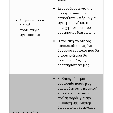
Δεσμευόμαστε για την
παροχή όλων των
απαραίτητων πόρων για
1. Εγκαθιστούμε
την εφαρμογή και τη
διεθνή
συνεχή βελτίωση του
πρότυπα για
συστήματος διαχείρισης
την ποιότητα
Η πολιτική ποιότητας
παρουσιάζεται ως ένα
δυναμικό εργαλείο που θα
υποστηρίζει και θα
βελτιώνει όλες τις
δραστηριότητες μας
Καλλιεργούμε μια
νοοτροπία ποιότητας
βασισμένη στην πρακτική
<πράξε σωστά από την
πρώτη φορά> για την
αποφυγή της ανάγκης
διορθωτικών ενεργειών
2. Δημιουργούμε