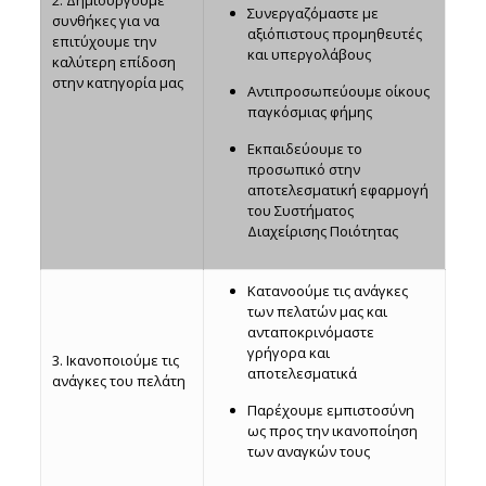
Συνεργαζόμαστε με
συνθήκες για να
αξιόπιστους προμηθευτές
επιτύχουμε την
και υπεργολάβους
καλύτερη επίδοση
στην κατηγορία μας
Αντιπροσωπεύουμε οίκους
παγκόσμιας φήμης
Εκπαιδεύουμε το
προσωπικό στην
αποτελεσματική εφαρμογή
του Συστήματος
Διαχείρισης Ποιότητας
Κατανοούμε τις ανάγκες
των πελατών μας και
ανταποκρινόμαστε
γρήγορα και
3. Ικανοποιούμε τις
αποτελεσματικά
ανάγκες του πελάτη
Παρέχουμε εμπιστοσύνη
ως προς την ικανοποίηση
των αναγκών τους